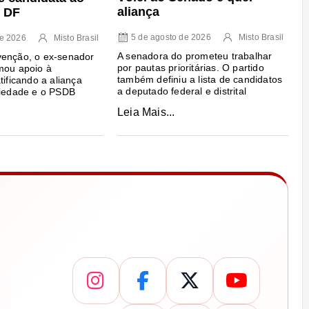
aliança
 DF
5 de agosto de 2026
Misto Brasil
de 2026
Misto Brasil
A senadora do prometeu trabalhar
venção, o ex-senador
por pautas prioritárias. O partido
mou apoio à
também definiu a lista de candidatos
tificando a aliança
a deputado federal e distrital
riedade e o PSDB
Leia Mais...