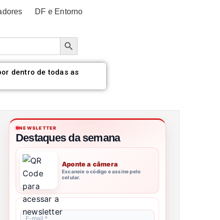
adores
DF e Entorno
Botão de pesquisa
por dentro de todas as
NEWSLETTER
Destaques da semana
Aponte a câmera
Escaneie o código e assine pelo
celular.