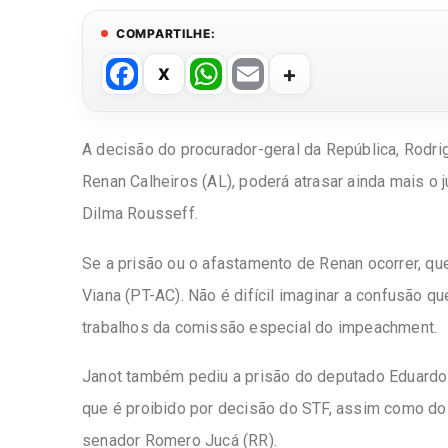
COMPARTILHE:
F
W
E
a
h
m
c
at
ail
A decisão do
procurador-geral da República, Rodri
e
s
Renan Calheiros (AL), poderá atrasar ainda mais 
b
A
Dilma Rousseff.
o
p
o
p
Se a prisão ou o afastamento de Renan ocorrer, q
k
Viana (PT-AC). Não é difícil imaginar a confusão q
trabalhos da comissão especial do impeachment.
Janot também pediu a prisão do deputado Eduardo 
que é proibido por decisão do STF, assim como do
senador Romero Jucá (RR).