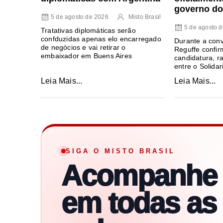
governo do
5 de agosto de 2026
Misto Brasil
5 de agosto 
Tratativas diplomáticas serão
confduzidas apenas elo encarregado
Durante a con
de negócios e vai retirar o
Reguffe confir
embaixador em Buens Aires
candidatura, ra
entre o Solida
Leia Mais...
Leia Mais...
SIGA O MISTO BRASIL
Acompanhe
em todas as