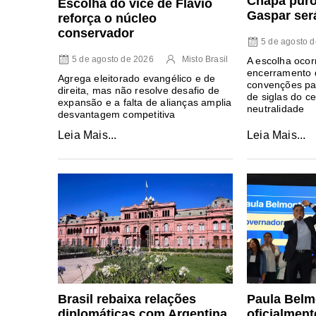
Chapa puro
Escolha do vice de Flávio
Gaspar será
reforça o núcleo
conservador
5 de agosto 
5 de agosto de 2026
Misto Brasil
A escolha ocor
encerramento 
Agrega eleitorado evangélico e de
convenções par
direita, mas não resolve desafio de
de siglas do ce
expansão e a falta de alianças amplia
neutralidade
desvantagem competitiva
Leia Mais...
Leia Mais...
Paula Belm
Brasil rebaixa relações
oficialment
diplomáticas com Argentina