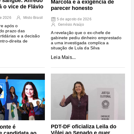
 sangue: Alfredo
Marcola e a exigência de
 o vice de Flávio
parecer honesto
de 2026
Misto Brasil
5 de agosto de 2026
Genésio Araújo
re após o
do prazo das
A revelação que o ex-chefe de
tidárias e a decisão
gabinete pediu dinheiro emprestado
ntro-direita de
a uma investigada complica a
situação de Lula da Silva
Leia Mais...
PDT-DF oficializa Leila do
onte é
Vôlei ao Senado e quer
e candidata ao