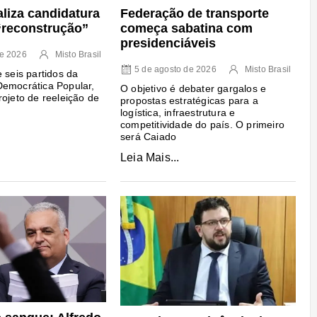
Federação de transporte
aliza candidatura
começa sabatina com
“reconstrução”
presidenciáveis
de 2026
Misto Brasil
5 de agosto de 2026
Misto Brasil
 seis partidos da
Democrática Popular,
O objetivo é debater gargalos e
rojeto de reeleição de
propostas estratégicas para a
logística, infraestrutura e
competitividade do país. O primeiro
será Caiado
Leia Mais...