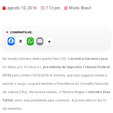
agosto 10, 2016
7:13 pm
Misto Brasil
COMPARTILHE:
F
W
E
a
h
m
c
at
ail
Na sessão plenária desta quarta-feira (10), a
ministra Cármen Lúcia
e
s
foi eleita, por 10 votos a 1,
presidente do Supremo Tribunal Federal
b
A
(STF)
para o biênio 2016/2018. A ministra, que será segunda mulher a
o
p
exercer o cargo, ocupará também a Presidência do Conselho Nacional
o
p
de Justiça (CNJ). Na mesma sessão, o Plenário elegeu o
ministro Dias
k
Toffoli
como vice-presidente para o período. A posse será no dia 12
de setembro.