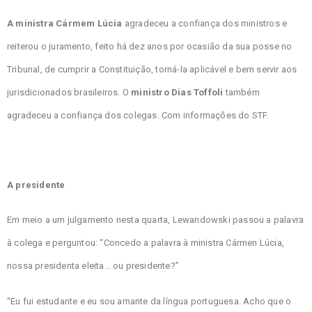
A ministra Cármem Lúcia
agradeceu a confiança dos ministros e
reiterou o juramento, feito há dez anos por ocasião da sua posse no
Tribunal, de cumprir a Constituição, torná-la aplicável e bem servir aos
jurisdicionados brasileiros. O
ministro Dias Toffoli
também
agradeceu a confiança dos colegas. Com informações do STF.
A presidente
Em meio a um julgamento nesta quarta, Lewandowski passou a palavra
à colega e perguntou: “Concedo a palavra à ministra Cármen Lúcia,
nossa presidenta eleita… ou presidente?”
“Eu fui estudante e eu sou amante da língua portuguesa. Acho que o