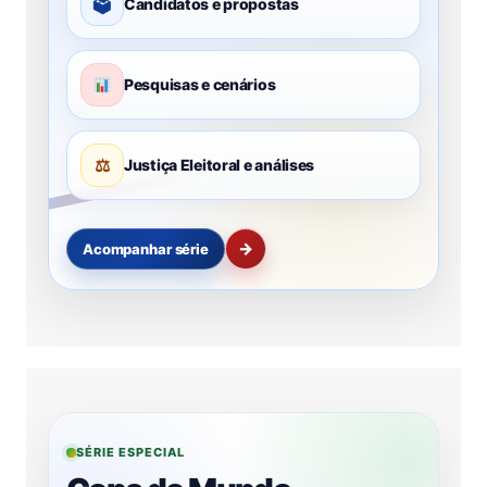
🗳
Candidatos e propostas
Pesquisas e cenários
⚖
Justiça Eleitoral e análises
→
Acompanhar série
SÉRIE ESPECIAL