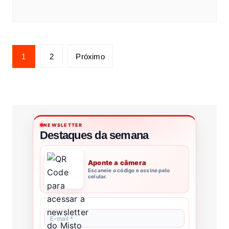
1
2
Próximo
NEWSLETTER
Destaques da semana
Aponte a câmera
Escaneie o código e assine pelo
celular.