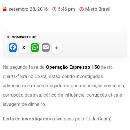
setembro 28, 2016
5:46 pm
Misto Brasil
COMPARTILHE:
F
W
E
a
h
m
c
at
ail
Na segunda fase da
Operação Expresso 150
desta
e
s
quarta-feira no Ceará, estão sendo investigados
b
A
advogados e desembargadores por associação criminosa,
o
p
corrupção passiva, tráfico de influência, corrupção ativa e
o
p
lavagem de dinheiro.
k
Lista de investigados
(divulgada pelo TJ do Ceará)