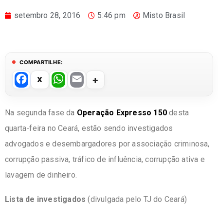
setembro 28, 2016
5:46 pm
Misto Brasil
COMPARTILHE:
F
W
E
a
h
m
c
at
ail
Na segunda fase da
Operação Expresso 150
desta
e
s
quarta-feira no Ceará, estão sendo investigados
b
A
advogados e desembargadores por associação criminosa,
o
p
corrupção passiva, tráfico de influência, corrupção ativa e
o
p
lavagem de dinheiro.
k
Lista de investigados
(divulgada pelo TJ do Ceará)