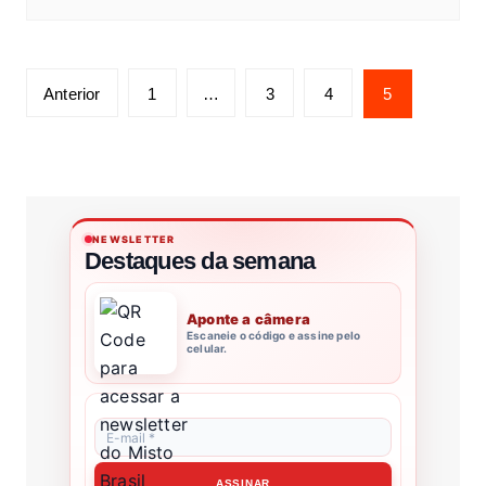
Anterior
1
…
3
4
5
NEWSLETTER
Destaques da semana
Aponte a câmera
Escaneie o código e assine pelo
celular.