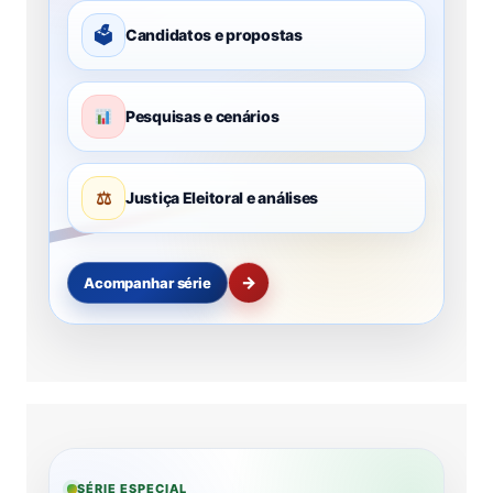
🗳
Candidatos e propostas
Pesquisas e cenários
⚖
Justiça Eleitoral e análises
→
Acompanhar série
SÉRIE ESPECIAL