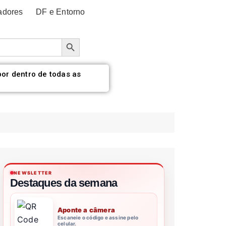
adores
DF e Entorno
Botão de pesquisa
por dentro de todas as
NEWSLETTER
Destaques da semana
Aponte a câmera
Escaneie o código e assine pelo
celular.