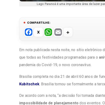
Lago Paranoá é uma importante área de lazer pa
COMPARTILHE:
F
W
E
a
h
m
c
at
ail
Em nota publicada nesta noite, no sítio eletrônico 
e
s
que todas as festividades programadas para o
ani
b
A
pandemia do Covid-19, o novo coronavírus.
o
p
o
p
Brasília completa no dia 21 de abril 60 anos de fu
k
Kubitschek
. Brasília tornou-se formalmente a terce
De acordo com a nota, “a decisão foi tomada diant
impossibilidade de planejamento
dos eventos. O