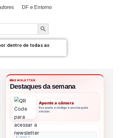
adores
DF e Entorno
Botão de pesquisa
por dentro de todas as
NEWSLETTER
Destaques da semana
Aponte a câmera
Escaneie o código e assine pelo
celular.