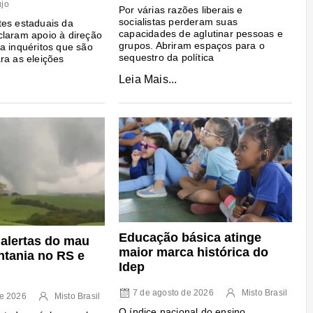
újo
Por várias razões liberais e
socialistas perderam suas
es estaduais da
capacidades de aglutinar pessoas e
laram apoio à direção
grupos. Abriram espaços para o
a inquéritos que são
sequestro da política
ra as eleições
Leia Mais...
Educação básica atinge
 alertas do mau
maior marca histórica do
ntania no RS e
Idep
7 de agosto de 2026
Misto Brasil
de 2026
Misto Brasil
O índice nacional do ensino