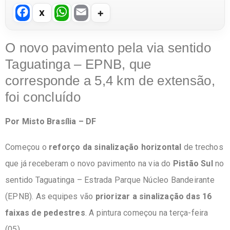
F
W
E
a
h
m
c
at
ail
O novo pavimento pela via sentido
e
s
Taguatinga – EPNB, que
b
A
corresponde a 5,4 km de extensão,
o
p
foi concluído
o
p
Por Misto Brasília – DF
k
Começou o
reforço da sinalização horizontal
de trechos
que já receberam o novo pavimento na via do
Pistão Sul
no
sentido Taguatinga – Estrada Parque Núcleo Bandeirante
(EPNB). As equipes vão
priorizar a sinalização das 16
faixas de pedestres
. A pintura começou na terça-feira
(05).