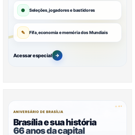
●
Seleções, jogadores e bastidores
✎
Fifa, economia e memória dos Mundiais
Acessar especial
→
✦
✦
✦
ANIVERSÁRIO DE BRASÍLIA
Brasília e sua história
66 anos da capital