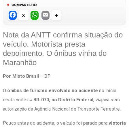
COMPARTILHE:
F
W
E
a
h
m
c
at
ail
Nota da ANTT confirma situação do
e
s
veículo. Motorista presta
b
A
depoimento. O ônibus vinha do
o
p
Maranhão
o
p
Por Misto Brasil – DF
k
O
ônibus de turismo envolvido no acidente
no início
desta noite na
BR-070, no Distrito Federal
, viajava sem
autorização da Agência Nacional de Transporte Terrestre.
Pouco antes do acidente, o veículo foi parado para
vistoria