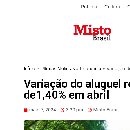
Politica
Cultura
O
Início
»
Últimas Notícias
»
Economia
»
Variação d
Variação do aluguel 
de1,40% em abril
maio 7, 2024
3:20 pm
Misto Brasil