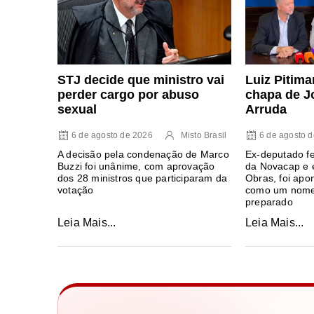
Luiz Pitima
STJ decide que ministro vai
chapa de J
perder cargo por abuso
Arruda
sexual
6 de agosto 
6 de agosto de 2026
Misto Brasil
Ex-deputado fe
A decisão pela condenação de Marco
da Novacap e e
Buzzi foi unânime, com aprovação
Obras, foi apo
dos 28 ministros que participaram da
como um nome 
votação
preparado
Leia Mais...
Leia Mais...