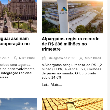
ruguai assinam
Alpargatas registra recorde
cooperação no
de R$ 286 milhões no
trimestre
de 2026
Misto Brasil
6 de agosto de 2026
Misto Brasil
belece uma agenda
A Alpargatas atingiu receita de R$ 1,2
da no desenvolvimento
bilhão (+11%) e vendeu 53,3 milhões
a integração regional
de pares no mundo. O lucro bruto
países
subiu 14,6%
Leia Mais...