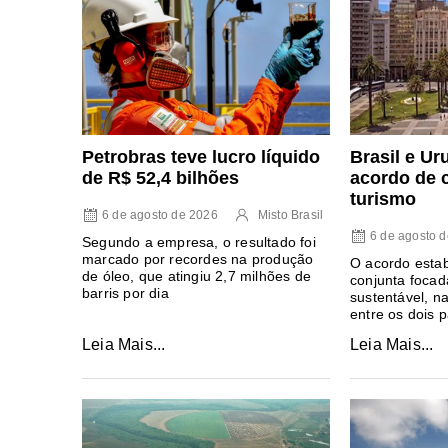
Petrobras teve lucro líquido
Brasil e U
de R$ 52,4 bilhões
acordo de 
turismo
6 de agosto de 2026
Misto Brasil
6 de agosto 
Segundo a empresa, o resultado foi
marcado por recordes na produção
O acordo esta
de óleo, que atingiu 2,7 milhões de
conjunta foca
barris por dia
sustentável, n
entre os dois 
Leia Mais...
Leia Mais...