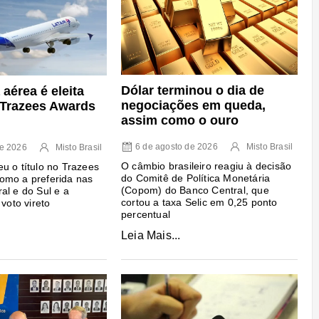
Dólar terminou o dia de
aérea é eleita
negociações em queda,
o Trazees Awards
assim como o ouro
6 de agosto de 2026
Misto Brasil
de 2026
Misto Brasil
O câmbio brasileiro reagiu à decisão
u o título no Trazees
do Comitê de Política Monetária
omo a preferida nas
(Copom) do Banco Central, que
al e do Sul e a
cortou a taxa Selic em 0,25 ponto
 voto vireto
percentual
Leia Mais...