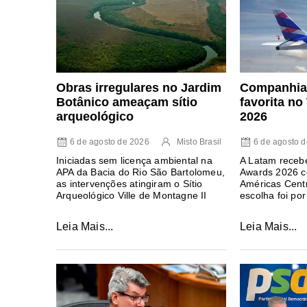
Obras irregulares no Jardim
Companhia 
Botânico ameaçam sítio
favorita n
arqueológico
2026
6 de agosto de 2026
Misto Brasil
6 de agosto 
Iniciadas sem licença ambiental na
A Latam recebe
APA da Bacia do Rio São Bartolomeu,
Awards 2026 c
as intervenções atingiram o Sítio
Américas Centr
Arqueológico Ville de Montagne II
escolha foi por
Leia Mais...
Leia Mais...