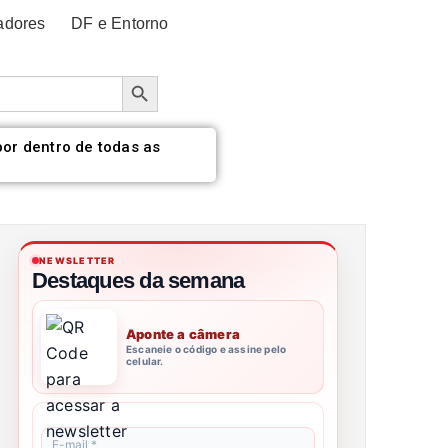
adores
DF e Entorno
Botão de pesquisa
por dentro de todas as
NEWSLETTER
Destaques da semana
Aponte a câmera
Escaneie o código e assine pelo
celular.