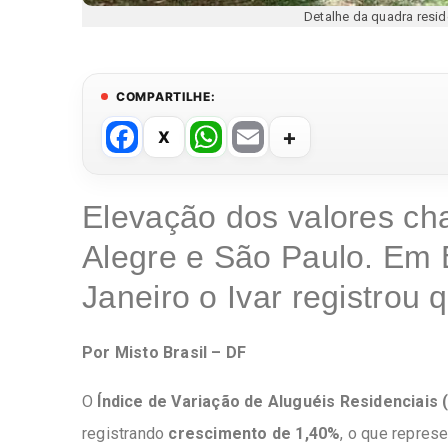
Detalhe da quadra resid
COMPARTILHE:
F
W
E
a
h
m
c
at
ail
Elevação dos valores c
e
s
Alegre e São Paulo. Em 
b
A
o
p
Janeiro o Ivar registrou 
o
p
k
Por Misto Brasil – DF
O
Índice de Variação de Aluguéis Residenciais (
registrando
crescimento de 1,40%
, o que repres