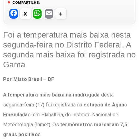
COMPARTILHE:
F
W
E
a
h
m
c
at
ail
Foi a temperatura mais baixa nesta
e
s
segunda-feira no Distrito Federal. A
b
A
segunda mais baixa foi registrada no
o
p
Gama
o
p
Por Misto Brasil – DF
k
A
temperatura mais baixa na madrugada
desta
segunda-feira (17) foi registrada na
estação de Águas
Emendadas
, em Planaltina, do Instituto Nacional de
Meteorologia (Inmet). Os
termômetros marcaram 7,5
graus positivos
.