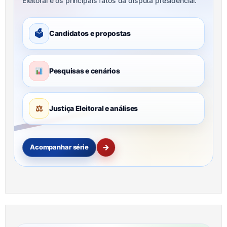
Eleitoral e os principais fatos da disputa presidencial.
🗳
Candidatos e propostas
Pesquisas e cenários
⚖
Justiça Eleitoral e análises
→
Acompanhar série