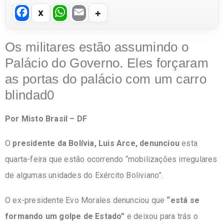
F
W
E
a
h
m
c
at
ail
Os militares estão assumindo o
e
s
Palácio do Governo. Eles forçaram
b
A
as portas do palácio com um carro
o
p
blindad0
o
p
Por Misto Brasil – DF
k
O
presidente da Bolívia, Luis Arce, denunciou
esta
quarta-feira que estão ocorrendo “mobilizações irregulares
de algumas unidades do Exército Boliviano”.
O ex-presidente Evo Morales denunciou que
“está se
formando um golpe de Estado”
e deixou para trás o