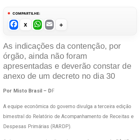
COMPARTILHE:
F
W
E
a
h
m
c
at
ail
As indicações da contenção, por
e
s
órgão, ainda não foram
b
A
apresentadas e deverão constar de
o
p
anexo de um decreto no dia 30
o
p
Por Misto Brasil – D
F
k
A equipe econômica do governo divulga a terceira edição
bimestral do Relatório de Acompanhamento de Receitas e
Despesas Primárias (RARDP).