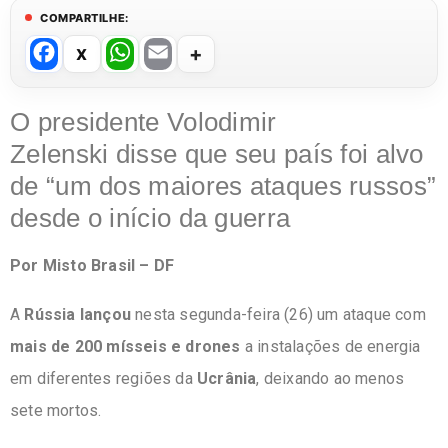
COMPARTILHE:
F
W
E
a
h
m
c
at
ail
O presidente Volodimir
e
s
Zelenski disse que seu país foi alvo
b
A
de “um dos maiores ataques russos”
o
p
desde o início da guerra
o
p
Por Misto Brasil – DF
k
A
Rússia lançou
nesta segunda-feira (26) um ataque com
mais de 200 mísseis e drones
a instalações de energia
em diferentes regiões da
Ucrânia
, deixando ao menos
sete mortos.