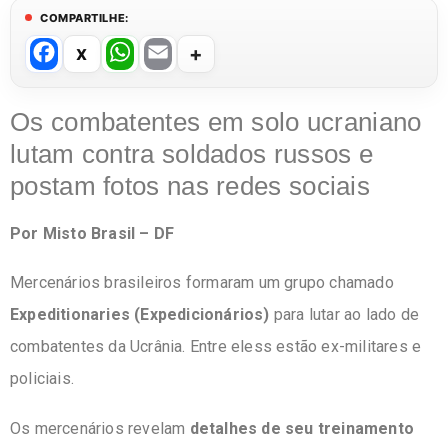
COMPARTILHE:
F
W
E
a
h
m
c
at
ail
Os combatentes em solo ucraniano
e
s
lutam contra soldados russos e
b
A
postam fotos nas redes sociais
o
p
Por Misto Brasil – DF
o
p
k
Mercenários brasileiros formaram um grupo chamado
Expeditionaries (Expedicionários)
para lutar ao lado de
combatentes da Ucrânia. Entre eless estão ex-militares e
policiais.
Os mercenários revelam
detalhes de seu treinamento