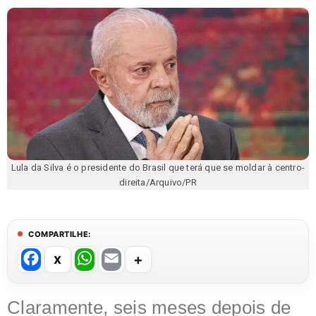
Lula da Silva é o presidente do Brasil que terá que se moldar à centro-
direita/Arquivo/PR
COMPARTILHE:
F
W
E
a
h
m
c
at
ail
Claramente, seis meses depois de