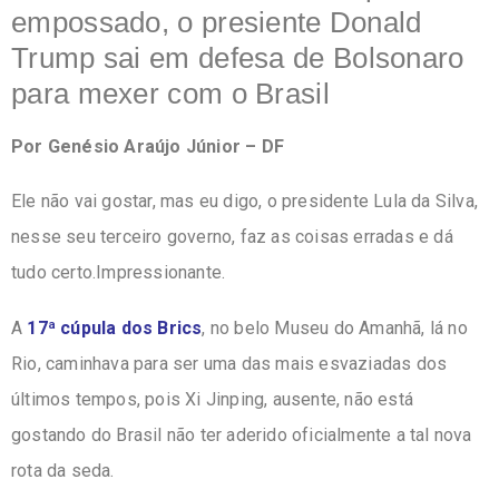
e
s
empossado, o presiente Donald
b
A
Trump sai em defesa de Bolsonaro
o
p
para mexer
com o Brasil
o
p
Por Genésio Araújo Júnior – DF
k
Ele não vai gostar, mas eu digo, o presidente Lula da Silva,
nesse seu terceiro governo, faz as coisas
erradas e dá
tudo certo.
Impressionante.
A
17ª cúpula dos Brics
, no belo Museu do Amanhã, lá no
Rio, caminhava para ser uma
das mais esvaziadas dos
últimos tempos, pois Xi Jinping, ausente, não está
gostando do
Brasil não ter aderido oficialmente a tal nova
rota da seda.