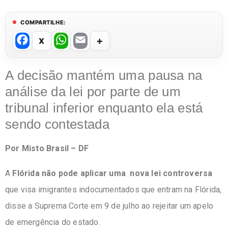
COMPARTILHE:
F
W
E
a
h
m
c
at
ail
A decisão mantém uma pausa na
e
s
análise da lei por parte de um
b
A
tribunal inferior enquanto ela está
o
p
sendo contestada
o
p
Por Misto Brasil – DF
k
A
Flórida não pode aplicar uma
nova lei
controversa
que visa imigrantes indocumentados que entram na Flórida,
disse a
Suprema Corte
em 9 de julho ao rejeitar um
apelo
de emergência
do estado.