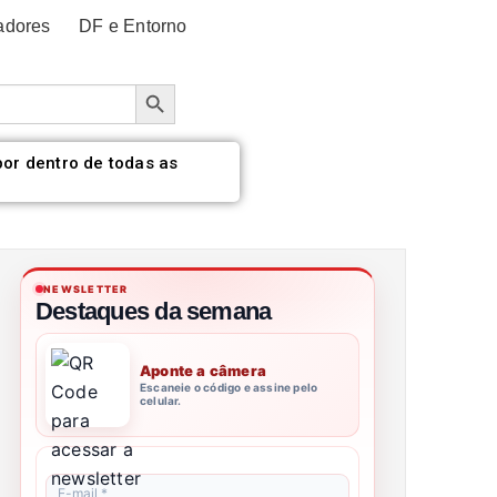
adores
DF e Entorno
Botão de pesquisa
por dentro de todas as
NEWSLETTER
Destaques da semana
Aponte a câmera
Escaneie o código e assine pelo
celular.