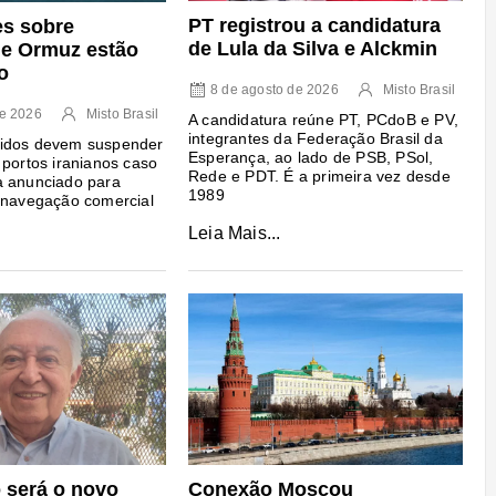
PT registrou a candidatura
s sobre
de Lula da Silva e Alckmin
 de Ormuz estão
o
8 de agosto de 2026
Misto Brasil
de 2026
Misto Brasil
A candidatura reúne PT, PCdoB e PV,
integrantes da Federação Brasil da
idos devem suspender
Esperança, ao lado de PSB, PSol,
 portos iranianos caso
Rede e PDT. É a primeira vez desde
a anunciado para
1989
 navegação comercial
Leia Mais...
o será o novo
Conexão Moscou