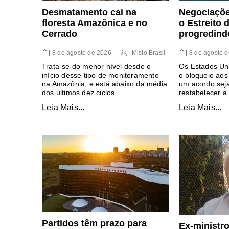
Negociaçõe
Desmatamento cai na
o Estreito
floresta Amazônica e no
progredind
Cerrado
8 de agosto 
8 de agosto de 2026
Misto Brasil
Os Estados Un
Trata-se do menor nível desde o
o bloqueio aos
início desse tipo de monitoramento
um acordo sej
na Amazônia, e está abaixo da média
restabelecer a
dos últimos dez ciclos
Leia Mais...
Leia Mais...
Partidos têm prazo para
Ex-ministr