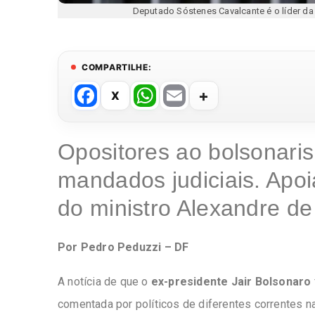
Deputado Sóstenes Cavalcante é o líder 
COMPARTILHE:
F
W
E
a
h
m
c
at
ail
Opositores ao bolsonar
e
s
mandados judiciais. Apoi
b
A
o
p
do ministro Alexandre d
o
p
k
Por Pedro Peduzzi – DF
A notícia de que o
ex-presidente Jair Bolsonaro
comentada por políticos de diferentes correntes n