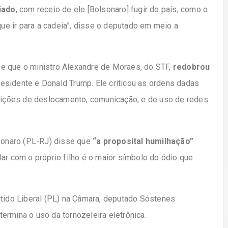
iado
, com receio de ele [Bolsonaro] fugir do país, como o
que ir para a cadeia”, disse o deputado em meio a
e que o ministro Alexandre de Moraes, do STF,
redobrou
esidente e Donald Trump. Ele criticou as ordens dadas
ibições de deslocamento, comunicação, e de uso de redes
lsonaro (PL-RJ) disse que
“a proposital humilhação”
falar com o próprio filho é o maior símbolo do ódio que
rtido Liberal (PL) na Câmara, deputado Sóstenes
ermina o uso da tornozeleira eletrônica.