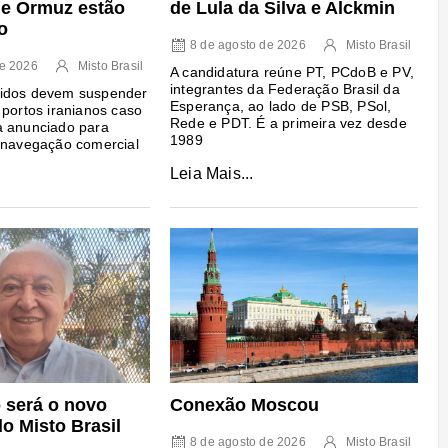
de Lula da Silva e Alckmin
 de Ormuz estão
o
8 de agosto de 2026
Misto Brasil
de 2026
Misto Brasil
A candidatura reúne PT, PCdoB e PV,
integrantes da Federação Brasil da
idos devem suspender
Esperança, ao lado de PSB, PSol,
 portos iranianos caso
Rede e PDT. É a primeira vez desde
a anunciado para
1989
 navegação comercial
Leia Mais...
o será o novo
Conexão Moscou
do Misto Brasil
8 de agosto de 2026
Misto Brasil