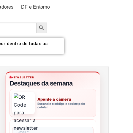
adores
DF e Entorno
Botão de pesquisa
por dentro de todas as
NEWSLETTER
Destaques da semana
Aponte a câmera
Escaneie o código e assine pelo
celular.