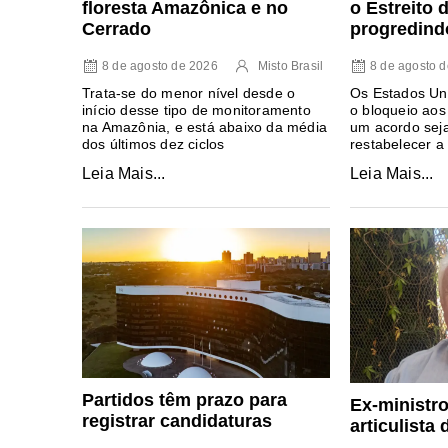
o Estreito
floresta Amazônica e no
progredind
Cerrado
8 de agosto 
8 de agosto de 2026
Misto Brasil
Os Estados Un
Trata-se do menor nível desde o
o bloqueio aos
início desse tipo de monitoramento
um acordo sej
na Amazônia, e está abaixo da média
restabelecer a
dos últimos dez ciclos
Leia Mais...
Leia Mais...
Partidos têm prazo para
Ex-ministr
registrar candidaturas
articulista 