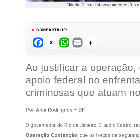
Cláudio Castro foi governador do Rio
COMPARTILHE:
F
W
E
a
h
m
c
at
ail
Ao justificar a operação
e
s
apoio federal no enfren
b
A
o
p
criminosas que atuam no
o
p
k
Por Alex Rodrigues – DF
O governador do Rio de Janeiro, Cláudio Castro, re
Operação Contenção
, que as forças de seguran