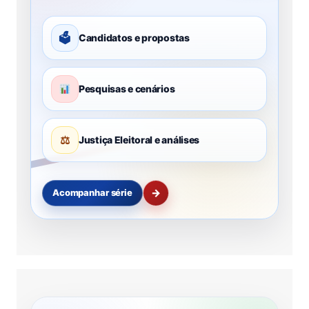
🗳
Candidatos e propostas
Pesquisas e cenários
⚖
Justiça Eleitoral e análises
→
Acompanhar série