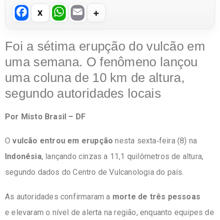
F
W
E
a
h
m
c
at
ail
Foi a sétima erupção do vulcão em
e
s
uma semana.
O fenômeno
lançou
b
A
uma coluna de 10 km de altura
,
o
p
segundo autoridades locais
o
p
Por Misto Brasil – DF
k
O
vulcão entrou em erupção
nesta sexta‑feira (8) na
Indonésia
, lançando cinzas a 11,1 quilômetros de altura,
segundo dados do Centro de Vulcanologia do país.
As autoridades confirmaram a
morte de três pessoas
e elevaram o nível de alerta na região, enquanto equipes de