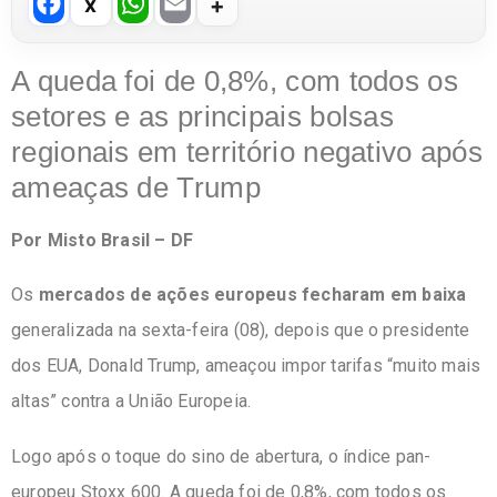
F
W
E
a
h
m
c
at
ail
A queda foi de 0,8%, com todos os
e
s
setores e as principais bolsas
b
A
regionais em território negativo após
o
p
ameaças de Trump
o
p
Por Misto Brasil – DF
k
Os
mercados de ações europeus fecharam em baixa
generalizada na sexta-feira (08), depois que o presidente
dos EUA, Donald Trump, ameaçou impor tarifas “muito mais
altas” contra a União Europeia.
Logo após o toque do sino de abertura, o índice pan-
europeu
Stoxx 600.
A queda foi de 0,8%, com todos os