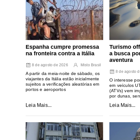
Espanha cumpre promessa
Turismo of
na fronteira contra a Itália
a busca po
aventura
8 de agosto de 2026
Misto Brasil
8 de agosto 
A partir da meia-noite de sábado, os
viajantes da Itália estão inicialmente
O interesse po
sujeitos a verificações aleatórias em
em veículos UT
portos e aeroportos
(ATVs) vem imp
por dunas, ser
Leia Mais...
Leia Mais...