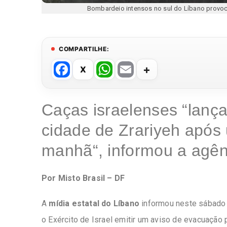
Bombardeio intensos no sul do Líbano provo
COMPARTILHE:
F
W
E
a
h
m
c
at
ail
Caças israelenses “lanç
e
s
cidade de Zrariyeh após 
b
A
o
p
manhã“, informou a agênc
o
p
k
Por Misto Brasil – DF
A
mídia estatal do Líbano
informou neste sábado
o Exército de Israel emitir um aviso de evacuação p