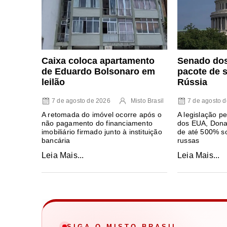
Caixa coloca apartamento
Senado do
de Eduardo Bolsonaro em
pacote de 
leilão
Rússia
7 de agosto de 2026
Misto Brasil
7 de agosto 
A retomada do imóvel ocorre após o
A legislação pe
não pagamento do financiamento
dos EUA, Donal
imobiliário firmado junto à instituição
de até 500% s
bancária
russas
Leia Mais...
Leia Mais...
SIGA O MISTO BRASIL