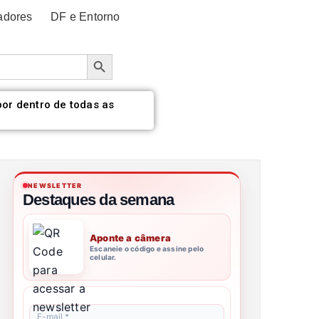
adores
DF e Entorno
Botão de pesquisa
por dentro de todas as
NEWSLETTER
Destaques da semana
Aponte a câmera
Escaneie o código e assine pelo
celular.