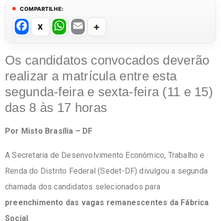
COMPARTILHE:
F
W
E
a
h
m
c
at
ail
Os candidatos convocados deverão
e
s
realizar a matrícula entre esta
b
A
segunda-feira e sexta-feira (11 e 15)
o
p
das 8 às 17 horas
o
p
Por Misto Brasília – DF
k
A Secretaria de Desenvolvimento Econômico, Trabalho e
Renda do Distrito Federal (Sedet-DF) divulgou a segunda
chamada dos candidatos selecionados para
preenchimento das vagas remanescentes da Fábrica
Social
.