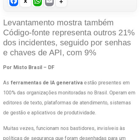
F
W
E
a
h
m
c
at
ail
Levantamento mostra também
e
s
Código-fonte representa outros 21%
b
A
dos incidentes, seguido por senhas
o
p
e chaves de API, com 9%
o
p
Por Misto Brasil – DF
k
As
ferramentas de IA generativa
estão presentes em
100% das organizações monitoradas no Brasil. Operam em
editores de texto, plataformas de atendimento, sistemas
de gestão e aplicativos de produtividade.
Muitas vezes, funcionam nos bastidores, invisíveis às
políticas de segurança que foram desenhadas para um