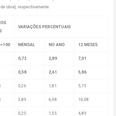
de obra), respectivamente.
ROS
VARIAÇÕES PERCENTUAIS
S
4=100
MENSAL
NO ANO
12 MESES
0,72
2,89
7,01
0,58
2,61
5,86
1
0,26
1,81
5,73
1
3,89
6,98
10,08
0,20
1,55
4,89