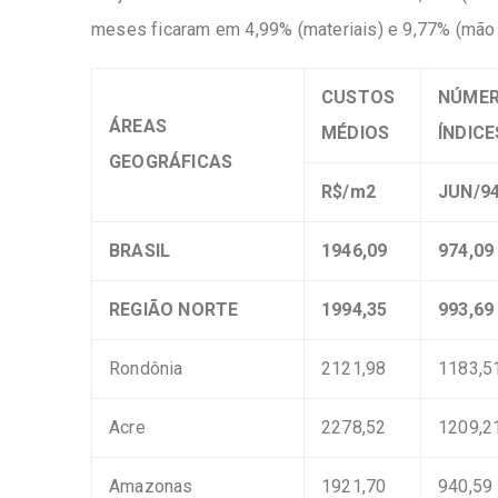
meses ficaram em 4,99% (materiais) e 9,77% (mão 
CUSTOS
NÚME
ÁREAS
MÉDIOS
ÍNDICE
GEOGRÁFICAS
R$/m2
JUN/9
BRASIL
1946,09
974,09
REGIÃO NORTE
1994,35
993,69
Rondônia
2121,98
1183,5
Acre
2278,52
1209,2
Amazonas
1921,70
940,59