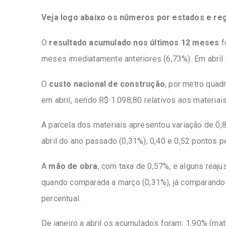
Veja logo abaixo os números por estados e re
O
resultado acumulado nos últimos 12 meses
f
meses imediatamente anteriores (6,73%). Em abril 
O
custo nacional de construção
, por metro quad
em abril, sendo R$ 1.098,80 relativos aos materiai
A parcela dos materiais apresentou variação de 0,
abril do ano passado (0,31%), 0,40 e 0,52 pontos 
A
mão de obra
, com taxa de 0,57%, e alguns reaj
quando comparada a março (0,31%), já comparando 
percentual.
De janeiro a abril os acumulados foram: 1,90% (ma