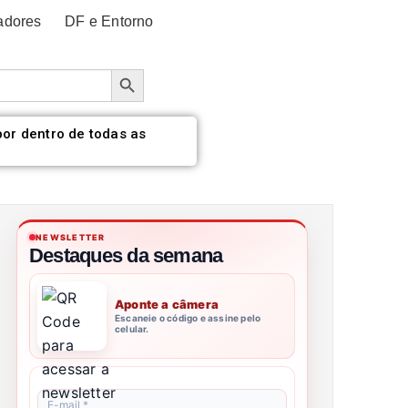
adores
DF e Entorno
Botão de pesquisa
por dentro de todas as
NEWSLETTER
Destaques da semana
Aponte a câmera
Escaneie o código e assine pelo
celular.