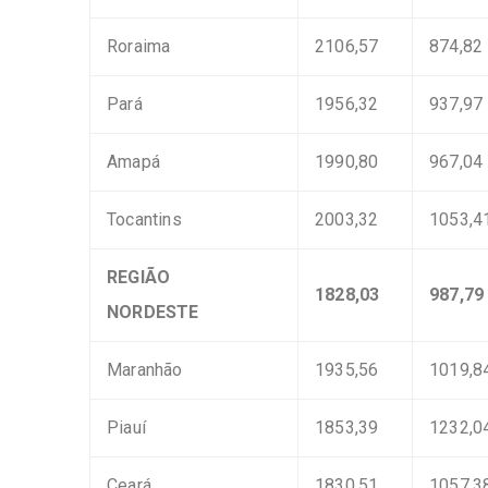
Roraima
2106,57
874,82
Pará
1956,32
937,97
Amapá
1990,80
967,04
Tocantins
2003,32
1053,4
REGIÃO
1828,03
987,79
NORDESTE
Maranhão
1935,56
1019,8
Piauí
1853,39
1232,0
Ceará
1830,51
1057,3