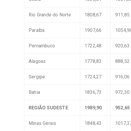
Rio Grande do Norte
1808,67
911,85
Paraíba
1907,66
1054,9
Pernambuco
1722,48
920,63
Alagoas
1778,83
888,52
Sergipe
1724,27
916,06
Bahia
1836,73
972,30
REGIÃO SUDESTE
1989,90
952,65
Minas Gerais
1848,43
1017,3