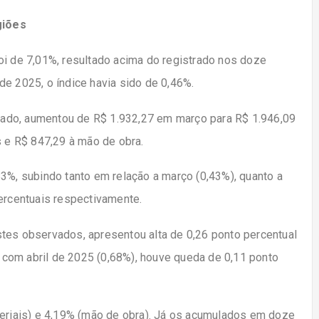
giões
oi de 7,01%, resultado acima do registrado nos doze
de 2025, o índice havia sido de 0,46%.
rado, aumentou de R$ 1.932,27 em março para R$ 1.946,09
s e R$ 847,29 à mão de obra.
83%, subindo tanto em relação a março (0,43%), quanto a
percentuais respectivamente.
ustes observados, apresentou alta de 0,26 ponto percentual
com abril de 2025 (0,68%), houve queda de 0,11 ponto
teriais) e 4,19% (mão de obra). Já os acumulados em doze