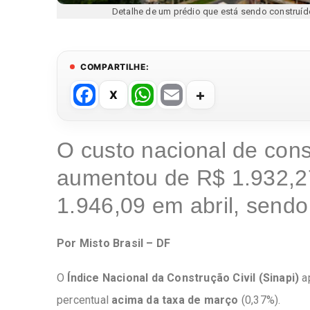
Detalhe de um prédio que está sendo construí
COMPARTILHE:
F
W
E
a
h
m
c
at
ail
O custo nacional de con
e
s
aumentou de R$ 1.932,2
b
A
o
p
1.946,09 em abril, send
o
p
k
Por Misto Brasil – DF
O
Índice Nacional da Construção Civil (Sinapi)
ap
percentual
acima da taxa de março
(0,37%).