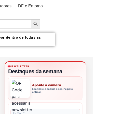
adores
DF e Entorno
Botão de pesquisa
por dentro de todas as
NEWSLETTER
Destaques da semana
Aponte a câmera
Escaneie o código e assine pelo
celular.