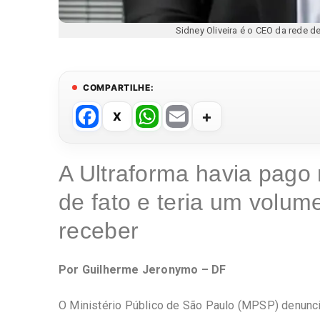
Sidney Oliveira é o CEO da rede 
COMPARTILHE:
F
W
E
a
h
m
c
at
ail
A Ultraforma havia pago
e
s
de fato e teria um volum
b
A
o
p
receber
o
p
k
Por Guilherme Jeronymo – DF
O Ministério Público de São Paulo (MPSP) denuncio