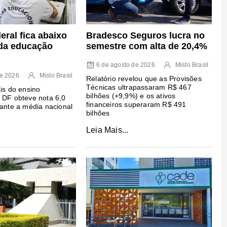
deral fica abaixo
Bradesco Seguros lucra no
da educação
semestre com alta de 20,4%
6 de agosto de 2026
Misto Brasil
de 2026
Misto Brasil
Relatório revelou que as Provisões
Técnicas ultrapassaram R$ 467
ais do ensino
bilhões (+9,9%) e os ativos
 DF obteve nota 6,0
financeiros superaram R$ 491
 ante a média nacional
bilhões
Leia Mais...