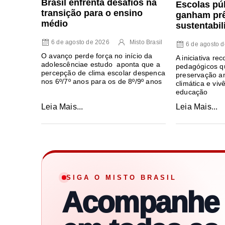
Brasil enfrenta desafios na
Escolas pú
transição para o ensino
ganham pr
médio
sustentabil
6 de agosto de 2026
Misto Brasil
6 de agosto 
O avanço perde força no início da
A iniciativa re
adolescênciae estudo aponta que a
pedagógicos q
percepção de clima escolar despenca
preservação am
nos 6º/7º anos para os de 8º/9º anos
climática e viv
educação
Leia Mais...
Leia Mais...
SIGA O MISTO BRASIL
Acompanhe