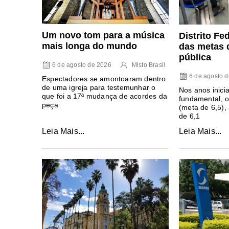
Um novo tom para a música
Distrito Fe
mais longa do mundo
das metas 
pública
6 de agosto de 2026
Misto Brasil
6 de agosto 
Espectadores se amontoaram dentro
de uma igreja para testemunhar o
Nos anos inici
que foi a 17ª mudança de acordes da
fundamental, o
peça
(meta de 6,5),
de 6,1
Leia Mais...
Leia Mais...