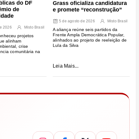
blicas do DF
Grass oficializa candidatura
êmio de
e promete “reconstrução”
idade
5 de agosto de 2026
Misto Brasil
de 2026
Misto Brasil
A aliança reúne seis partidos da
Frente Ampla Democrática Popular,
conheceu projetos
alinhados ao projeto de reeleição de
ue alinham
Lula da Silva
biental, crise
ência comunitária na
Leia Mais...