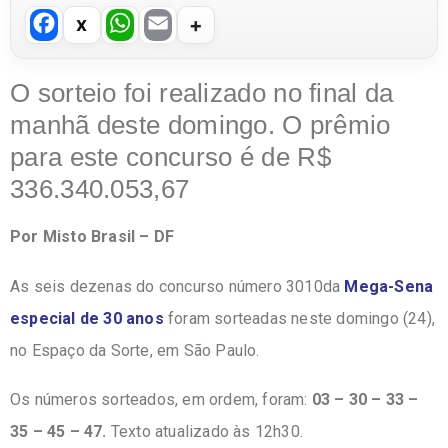
F
W
E
a
h
m
c
at
ail
O sorteio foi realizado no final da
e
s
manhã deste domingo. O prêmio
b
A
para este concurso é de R$
o
p
336.340.053,67
o
p
Por Misto Brasil – DF
k
As seis dezenas do concurso número 3010da
Mega-Sena
especial de 30 anos
foram sorteadas neste domingo (24),
no Espaço da Sorte, em São Paulo.
Os números sorteados, em ordem, foram:
03 – 30 – 33 –
35 – 45 – 47.
Texto atualizado às 12h30.