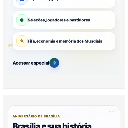
●
Seleções, jogadores e bastidores
✎
Fifa, economia e memória dos Mundiais
Acessar especial
→
✦
✦
✦
ANIVERSÁRIO DE BRASÍLIA
Brasília e sua história