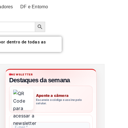
adores
DF e Entorno
Botão de pesquisa
por dentro de todas as
NEWSLETTER
Destaques da semana
Aponte a câmera
Escaneie o código e assine pelo
celular.