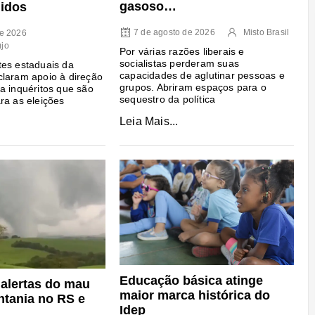
gasoso…
idos
7 de agosto de 2026
Misto Brasil
de 2026
újo
Por várias razões liberais e
socialistas perderam suas
es estaduais da
capacidades de aglutinar pessoas e
laram apoio à direção
grupos. Abriram espaços para o
a inquéritos que são
sequestro da política
ra as eleições
Leia Mais...
Educação básica atinge
 alertas do mau
maior marca histórica do
ntania no RS e
Idep