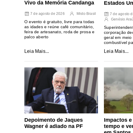
Vivo da Memória Candanga
Estados Un
7 de agosto de 2026
Misto Brasil
7 de agosto 
Genésio Ara
O evento é gratuito, livre para todas
as idades e reúne café comunitário,
Superintendent
feira de artesanato, roda de prosa e
corporação dec
palco aberto
geral em meio 
combustível pa
Leia Mais...
Leia Mais...
Depoimento de Jaques
Impactos e
Wagner é adiado na PF
tempo e ve
em Santos