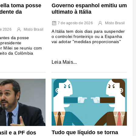
Governo espanhol emitiu um
iella toma posse
ultimato à Itália
dente da
7 de agosto de 2026
Misto Brasil
de 2026
Misto Brasil
A Itália tem dois dias para suspender
o controlei fronteiriço ou a Espanha
antes da posse
vai adotar "medidas proporcionais"
 presidente
er Milei se reuniu com
leito da Colômbia
Leia Mais...
Tudo que líquido se torna
sil e a PF dos