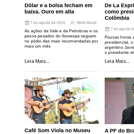
Dólar e a bolsa fecham em
De La Espr
baixa. Ouro em alta
como presi
Colômbia
7 de agosto de 2026
Misto Brasil
7 de agosto 
As ações da Vale e da Petrobras e os
pesos-pesados do Ibovespa seguem
Poucas horas 
no pódio das mais recomendadas por
presidencial, o
mais um mês
argentino Javi
o presidente e
Leia Mais...
Leia Mais...
Café Som Viola no Museu
A PF do Bra