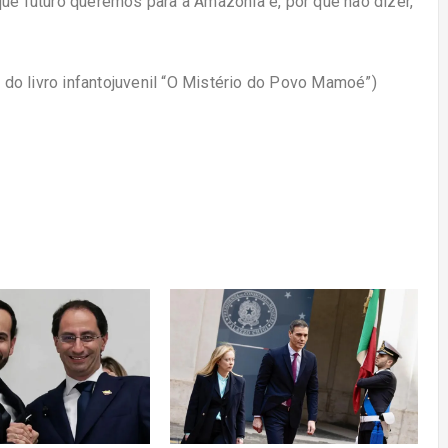
que futuro queremos para a Amazônia e, por que não dizer,
r do livro infantojuvenil “O Mistério do Povo Mamoé”)