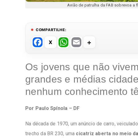
Avião de patrulha da FAB sobrevoa a
COMPARTILHE:
F
W
E
a
h
m
c
at
ail
Os jovens que não vivem
e
s
grandes e médias cidad
b
A
o
p
nenhum conhecimento tê
o
p
k
Por Paulo Spínola – DF
Na década de 1970, um anúncio de carro, veiculad
trecho da BR 230, uma
cicatriz aberta no meio da