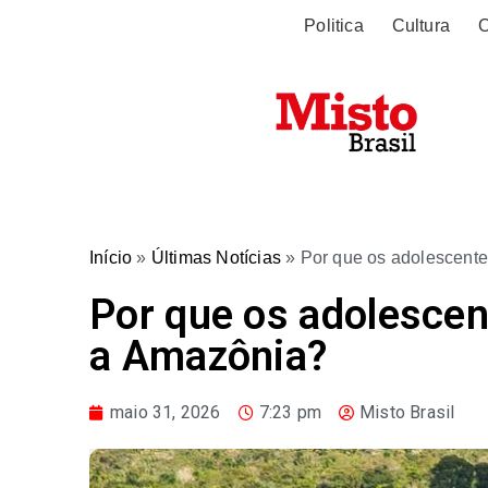
Politica
Cultura
O
Início
»
Últimas Notícias
»
Por que os adolescent
Por que os adolesce
a Amazônia?
maio 31, 2026
7:23 pm
Misto Brasil