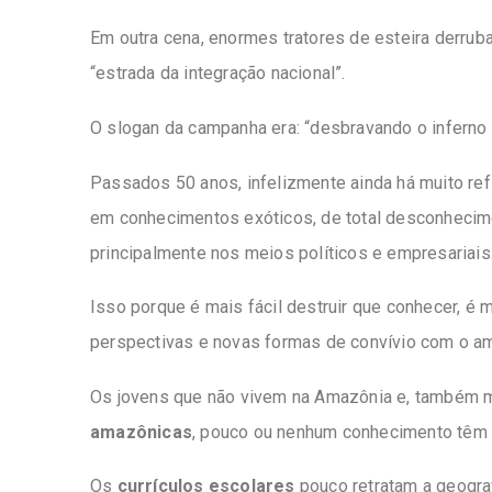
Em outra cena, enormes tratores de esteira derru
“estrada da integração nacional”.
O slogan da campanha era: “desbravando o inferno 
Passados 50 anos, infelizmente ainda há muito re
em conhecimentos exóticos, de total desconhecim
principalmente nos meios políticos e empresariais
Isso porque é mais fácil destruir que conhecer, é 
perspectivas e novas formas de convívio com o am
Os jovens que não vivem na Amazônia e, também 
amazônicas
, pouco ou nenhum conhecimento têm so
Os
currículos escolares
pouco retratam a geograf