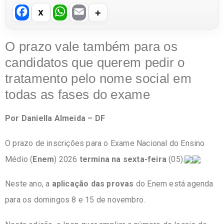
F
W
E
a
h
m
c
at
ail
O prazo vale também para os
e
s
candidatos que querem pedir o
b
A
tratamento pelo nome social em
o
p
todas as fases do exame
o
p
Por Daniella Almeida – DF
k
O prazo de inscrições para o Exame Nacional do Ensino
Médio (
Enem
) 2026
termina na sexta-feira
(05).
Neste ano, a
aplicação das provas
do Enem está agenda
para os domingos 8 e 15 de novembro.