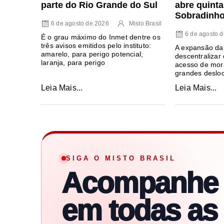
parte do Rio Grande do Sul
abre quint
Sobradinh
6 de agosto de 2026
Misto Brasil
6 de agosto 
É o grau máximo do Inmet dentre os
três avisos emitidos pelo instituto:
A expansão da
amarelo, para perigo potencial;
descentralizar o
laranja, para perigo
acesso de mora
grandes deslo
Leia Mais...
Leia Mais...
SIGA O MISTO BRASIL
Acompanhe
em todas as