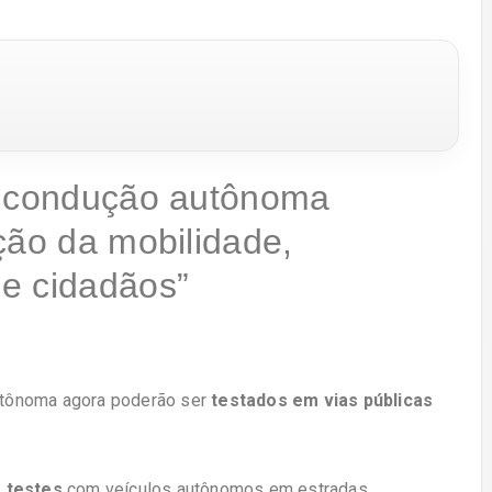
a condução autônoma
ção da mobilidade,
e cidadãos”
utônoma agora poderão ser
testados em vias públicas
s testes
com veículos autônomos em estradas