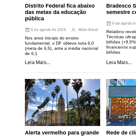
Distrito Federal fica abaixo
Bradesco S
das metas da educação
semestre c
pública
6 de agosto 
6 de agosto de 2026
Misto Brasil
Relatório reve
Técnicas ultr
Nos anos iniciais do ensino
bilhões (+9,9%)
fundamental, o DF obteve nota 6,0
financeiros s
(meta de 6,5), ante a média nacional
bilhões
de 6,1
Leia Mais...
Leia Mais...
Alerta vermelho para grande
Rede de cl