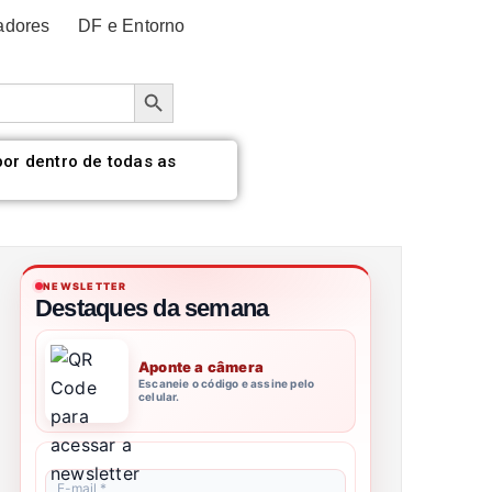
adores
DF e Entorno
Botão de pesquisa
por dentro de todas as
NEWSLETTER
Destaques da semana
Aponte a câmera
Escaneie o código e assine pelo
celular.