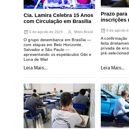
Prazo para
Cia. Lamira Celebra 15 Anos
inscrições 
com Circulação em Brasília
6 de agosto 
6 de agosto de 2026
Misto Brasil
A confirmação 
O grupo desembarca em Brasília —
feita diretamen
com etapas em Belo Horizonte,
privada de ens
Salvador e São Paulo —
pré-selecionad
apresentando os espetáculos Gibi e
Luna de Miel
Leia Mais...
Leia Mais...