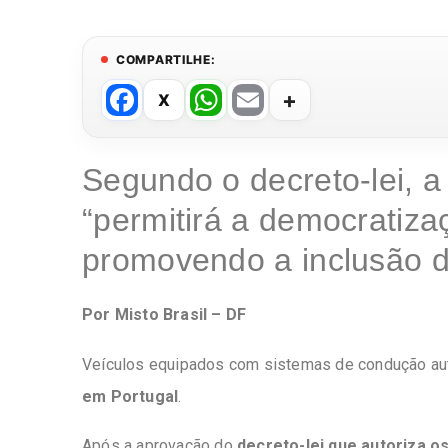
COMPARTILHE:
F
W
E
a
h
m
c
at
ail
Segundo o decreto-lei, 
e
s
“permitirá a democratiza
b
A
o
p
promovendo a inclusão d
o
p
k
Por Misto Brasil – DF
Veículos equipados com sistemas de condução a
em Portugal
.
Após a aprovação do
decreto-lei que autoriza o