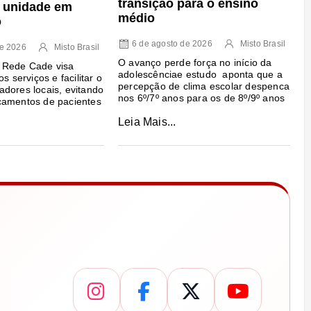
transição para o ensino
a unidade em
médio
o
6 de agosto de 2026
Misto Brasil
de 2026
Misto Brasil
O avanço perde força no início da
 Rede Cade visa
adolescênciae estudo aponta que a
s serviços e facilitar o
percepção de clima escolar despenca
dores locais, evitando
nos 6º/7º anos para os de 8º/9º anos
camentos de pacientes
Leia Mais...