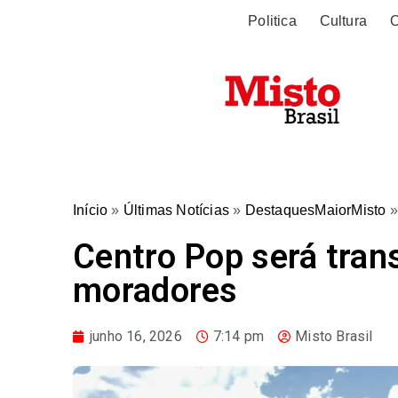
Politica
Cultura
O
Início
»
Últimas Notícias
»
DestaquesMaiorMisto
Centro Pop será tran
moradores
junho 16, 2026
7:14 pm
Misto Brasil