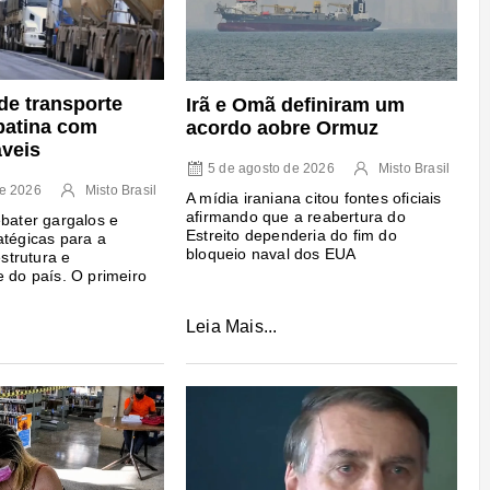
de transporte
Irã e Omã definiram um
batina com
acordo aobre Ormuz
áveis
5 de agosto de 2026
Misto Brasil
de 2026
Misto Brasil
A mídia iraniana citou fontes oficiais
afirmando que a reabertura do
ebater gargalos e
Estreito dependeria do fim do
atégicas para a
bloqueio naval dos EUA
estrutura e
e do país. O primeiro
Leia Mais...