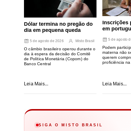
Inscrições 
Dólar termina no pregão do
em portugu
dia em pequena queda
5 de agosto 
5 de agosto de 2026
Misto Brasil
Podem particip
O câmbio brasileiro operou durante o
materna não se
dia à espera da decisão do Comitê
querem compro
de Política Monetária (Copom) do
proficiência na
Banco Central
Leia Mais...
Leia Mais...
SIGA O MISTO BRASIL