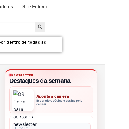
adores
DF e Entorno
Botão de pesquisa
por dentro de todas as
NEWSLETTER
Destaques da semana
Aponte a câmera
Escaneie o código e assine pelo
celular.