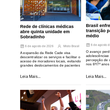
Brasil enfr
Rede de clínicas médicas
transição p
abre quinta unidade em
médio
Sobradinho
6 de agosto 
6 de agosto de 2026
Misto Brasil
O avanço perde
A expansão da Rede Cade visa
adolescênciae
descentralizar os serviços e facilitar o
percepção de 
acesso de moradores locais, evitando
nos 6º/7º anos
grandes deslocamentos de pacientes
Leia Mais...
Leia Mais...