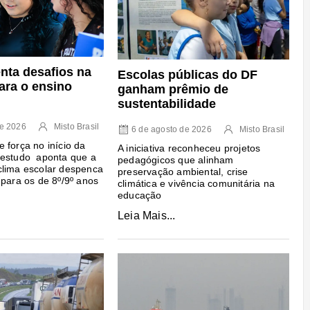
enta desafios na
Escolas públicas do DF
ara o ensino
ganham prêmio de
sustentabilidade
de 2026
Misto Brasil
6 de agosto de 2026
Misto Brasil
 força no início da
A iniciativa reconheceu projetos
 estudo aponta que a
pedagógicos que alinham
clima escolar despenca
preservação ambiental, crise
 para os de 8º/9º anos
climática e vivência comunitária na
educação
Leia Mais...