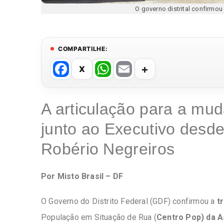
O governo distrital confirmou
COMPARTILHE:
F
W
E
a
h
m
c
at
ail
A articulação para a mu
e
s
junto ao Executivo desde
b
A
o
p
Robério Negreiros
o
p
k
Por Misto Brasil – DF
O Governo do Distrito Federal (GDF) confirmou a
t
População em Situação de Rua (
Centro Pop) da A