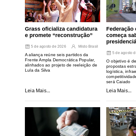
Federação 
Grass oficializa candidatura
começa sa
e promete “reconstrução”
presidenci
5 de agosto de 2026
Misto Brasil
5 de agosto 
A aliança reúne seis partidos da
Frente Ampla Democrática Popular,
O objetivo é d
alinhados ao projeto de reeleição de
propostas estr
Lula da Silva
logística, infra
competitividad
será Caiado
Leia Mais...
Leia Mais...