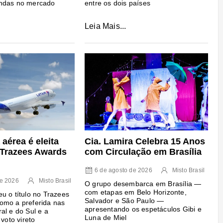
ndas no mercado
entre os dois países
Leia Mais...
Cia. Lamira Celebra 15 Anos
aérea é eleita
com Circulação em Brasília
o Trazees Awards
6 de agosto de 2026
Misto Brasil
de 2026
Misto Brasil
O grupo desembarca em Brasília —
com etapas em Belo Horizonte,
u o título no Trazees
Salvador e São Paulo —
omo a preferida nas
apresentando os espetáculos Gibi e
al e do Sul e a
Luna de Miel
 voto vireto