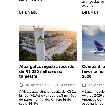
nos anos finais
avanço das ve
externo
Leia Mais...
Leia Mais...
Alpargatas registra recorde
Companhia 
de R$ 286 milhões no
favorita n
trimestre
2026
6 de agosto de 2026
Misto Brasil
6 de agosto 
A Alpargatas atingiu receita de R$ 1,2
A Latam recebe
bilhão (+11%) e vendeu 53,3 milhões
Awards 2026 c
de pares no mundo. O lucro bruto
Américas Centr
subiu 14,6%
escolha foi por