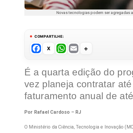
Novas tecnologias podem ser agregadas a
COMPARTILHE:
F
W
E
a
h
m
c
at
ail
É a quarta edição do pr
e
s
vez planeja contratar a
b
A
o
p
faturamento anual de at
o
p
k
Por Rafael Cardoso – RJ
O Ministério da Ciência, Tecnologia e Inovação (MC