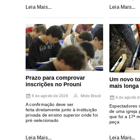
Leia Mais...
Leia Mais...
Prazo para comprovar
Um novo to
inscrições no Prouni
mais longa
6 de agosto de 2026
Misto Brasil
6 de agosto 
A confirmação deve ser
Espectadores 
feita diretamente junto à instituição
de uma igreja 
privada de ensino superior onde foi
que foi a 17ª 
pré-selecionado
peça
Leia Mais...
Leia Mais...