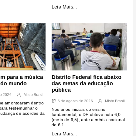
Leia Mais...
m para a música
Distrito Federal fica abaixo
 do mundo
das metas da educação
pública
de 2026
Misto Brasil
6 de agosto de 2026
Misto Brasil
se amontoaram dentro
para testemunhar o
Nos anos iniciais do ensino
mudança de acordes da
fundamental, o DF obteve nota 6,0
(meta de 6,5), ante a média nacional
de 6,1
Leia Mais...