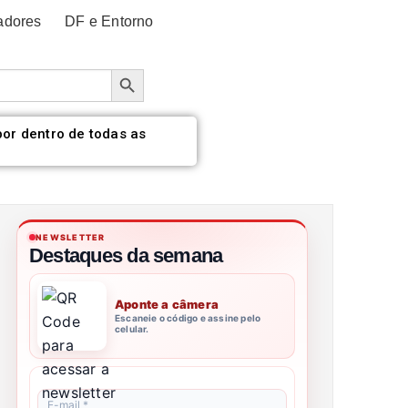
adores
DF e Entorno
Botão de pesquisa
por dentro de todas as
NEWSLETTER
Destaques da semana
Aponte a câmera
Escaneie o código e assine pelo
celular.