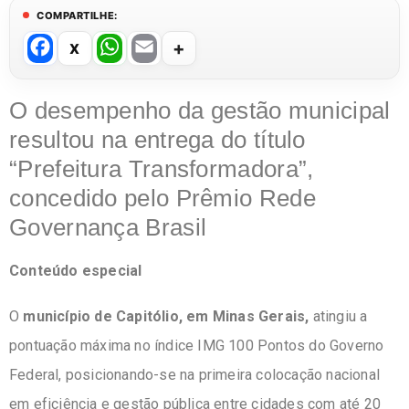
COMPARTILHE:
F
W
E
a
h
m
c
at
ail
O desempenho da gestão municipal
e
s
resultou na entrega do título
b
A
“Prefeitura Transformadora”,
o
p
concedido pelo Prêmio Rede
o
p
Governança Brasil
k
Conteúdo especial
O
município de Capitólio, em Minas Gerais,
atingiu a
pontuação máxima no índice IMG 100 Pontos do Governo
Federal, posicionando-se na primeira colocação nacional
em eficiência e gestão pública entre cidades com até 20