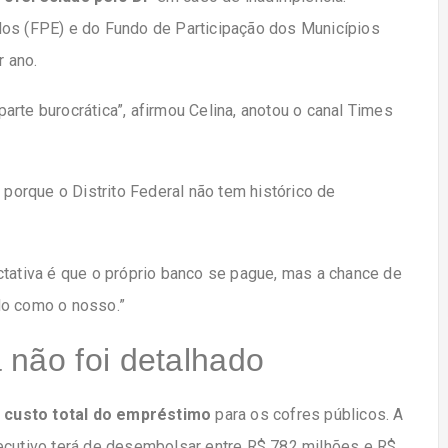
dos (FPE) e do Fundo de Participação dos Municípios
 ano.
 parte burocrática”, afirmou Celina, anotou o canal Times
o
porque o Distrito Federal não tem histórico de
ctativa é que o próprio banco se pague, mas a chance de
do como o nosso.”
 não foi detalhado
o
custo total do empréstimo
para os cofres públicos. A
xecutivo terá de desembolsar entre R$ 782 milhões e R$