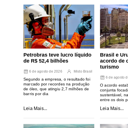
Petrobras teve lucro líquido
Brasil e U
de R$ 52,4 bilhões
acordo de 
turismo
6 de agosto de 2026
Misto Brasil
6 de agosto 
Segundo a empresa, o resultado foi
marcado por recordes na produção
O acordo esta
de óleo, que atingiu 2,7 milhões de
conjunta foca
barris por dia
sustentável, n
entre os dois 
Leia Mais...
Leia Mais...