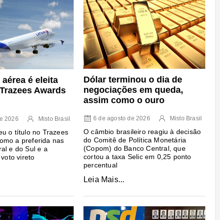
Dólar terminou o dia de
aérea é eleita
negociações em queda,
o Trazees Awards
assim como o ouro
6 de agosto de 2026
Misto Brasil
de 2026
Misto Brasil
O câmbio brasileiro reagiu à decisão
u o título no Trazees
do Comitê de Política Monetária
omo a preferida nas
(Copom) do Banco Central, que
al e do Sul e a
cortou a taxa Selic em 0,25 ponto
 voto vireto
percentual
Leia Mais...