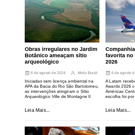
Obras irregulares no Jardim
Companhia 
Botânico ameaçam sítio
favorita n
arqueológico
2026
6 de agosto de 2026
Misto Brasil
6 de agosto 
Iniciadas sem licença ambiental na
A Latam recebe
APA da Bacia do Rio São Bartolomeu,
Awards 2026 c
as intervenções atingiram o Sítio
Américas Centr
Arqueológico Ville de Montagne II
escolha foi por
Leia Mais...
Leia Mais...