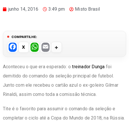
junho 14, 2016
3:49 pm
Misto Brasil
COMPARTILHE:
F
W
E
a
h
m
c
at
ail
Aconteceu o que era esperado: o
treinador Dunga
foi
e
s
demitido do comando da seleção principal de futebol.
b
A
Junto com ele recebeu o cartão azul o ex-goleiro Gilmar
o
p
Rinaldi, assim como toda a comissão técnica.
o
p
Tite é o favorito para assumir o comando da seleção e
k
completar o ciclo até a Copa do Mundo de 2018, na Rússia.