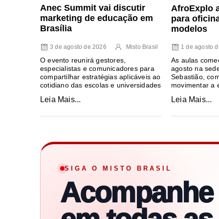
Anec Summit vai discutir
AfroExplo 
marketing de educação em
para oficin
Brasília
modelos
3 de agosto de 2026
Misto Brasil
1 de agosto 
O evento reunirá gestores,
As aulas come
especialistas e comunicadores para
agosto na sede
compartilhar estratégias aplicáveis ao
Sebastião, com
cotidiano das escolas e universidades
movimentar a e
Leia Mais...
Leia Mais...
SIGA O MISTO BRASIL
Acompanhe