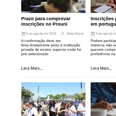
Prazo para comprovar
Inscrições 
inscrições no Prouni
em portugu
6 de agosto de 2026
Misto Brasil
5 de agosto 
A confirmação deve ser
Podem particip
feita diretamente junto à instituição
materna não se
privada de ensino superior onde foi
querem compro
pré-selecionado
proficiência na
Leia Mais...
Leia Mais...