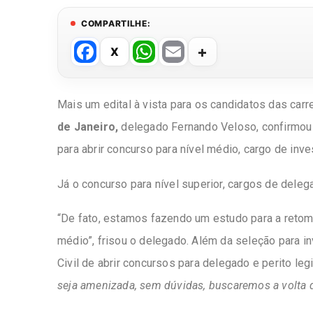
COMPARTILHE:
F
W
E
a
h
m
c
at
ail
Mais um edital à vista para os candidatos das carre
e
s
de Janeiro,
delegado Fernando Veloso, confirmou 
b
A
para abrir concurso para nível médio, cargo de inve
o
p
o
p
Já o concurso para nível superior, cargos de dele
k
“De fato, estamos fazendo um estudo para a retoma
médio”, frisou o delegado. Além da seleção para in
Civil de abrir concursos para delegado e perito le
seja amenizada, sem dúvidas, buscaremos a volta