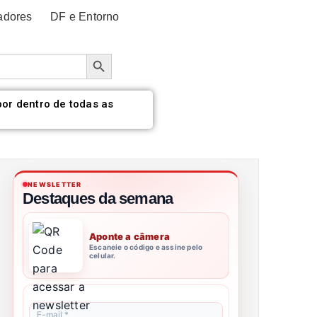
adores
DF e Entorno
Botão de pesquisa
por dentro de todas as
NEWSLETTER
Destaques da semana
Aponte a câmera
Escaneie o código e assine pelo
celular.