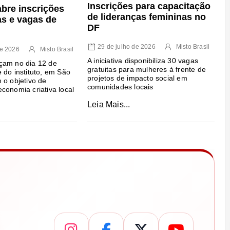
Inscrições para capacitação
abre inscrições
de lideranças femininas no
as e vagas de
DF
29 de julho de 2026
Misto Brasil
de 2026
Misto Brasil
A iniciativa disponibiliza 30 vagas
çam no dia 12 de
gratuitas para mulheres à frente de
 do instituto, em São
projetos de impacto social em
 o objetivo de
comunidades locais
conomia criativa local
Leia Mais...