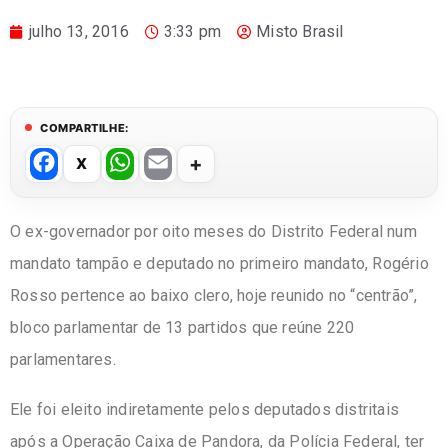
julho 13, 2016
3:33 pm
Misto Brasil
COMPARTILHE:
F
W
E
a
h
m
c
at
ail
O ex-governador por oito meses do Distrito Federal num
e
s
mandato tampão e deputado no primeiro mandato, Rogério
b
A
Rosso pertence ao baixo clero, hoje reunido no “centrão”,
o
p
bloco parlamentar de 13 partidos que reúne 220
o
p
parlamentares.
k
Ele foi eleito indiretamente pelos deputados distritais
após a Operação Caixa de Pandora, da Polícia Federal, ter