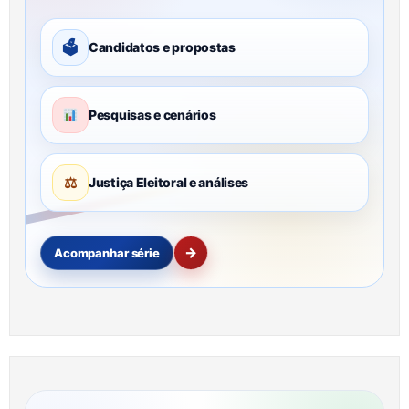
🗳
Candidatos e propostas
Pesquisas e cenários
⚖
Justiça Eleitoral e análises
→
Acompanhar série