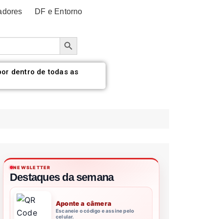
adores
DF e Entorno
Botão de pesquisa
por dentro de todas as
NEWSLETTER
Destaques da semana
Aponte a câmera
Escaneie o código e assine pelo
celular.