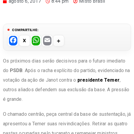
agosto 6, 2017
8:44 pm
Misto Brasil
COMPARTILHE:
F
W
E
a
h
m
c
at
ail
Os próximos dias serão decisivos para o futuro imediato
e
s
do
PSDB
. Após o racha explícito do partido, evidenciado na
b
A
votação da ação de Janot contra o
presidente Temer
,
o
p
outros aliados defendem sua exclusão da base. A pressão
o
p
é grande.
k
O chamado centrão, peça central da base de sustentação, já
apresentou a Temer suas reivindicações. Retirar as quatro
pastas ocupadas pelo tucanato e remanejar ministros.