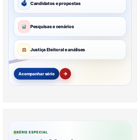
🗳
Candidatos e propostas
Pesquisas e cenários
⚖
Justiça Eleitoral e análises
→
Acompanhar série
SÉRIE ESPECIAL