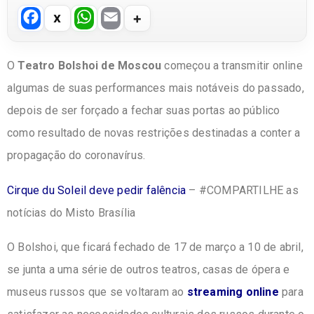
F
W
E
a
h
m
c
at
ail
O
Teatro Bolshoi de Moscou
começou a transmitir online
e
s
algumas de suas performances mais notáveis do passado,
b
A
depois de ser forçado a fechar suas portas ao público
o
p
como resultado de novas restrições destinadas a conter a
o
p
propagação do coronavírus.
k
Cirque du Soleil deve pedir falência
– #COMPARTILHE as
notícias do Misto Brasília
O Bolshoi, que ficará fechado de 17 de março a 10 de abril,
se junta a uma série de outros teatros, casas de ópera e
museus russos que se voltaram ao
streaming online
para