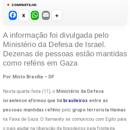
COMPARTILHE:
F
W
E
a
h
m
c
at
ail
A informação foi divulgada pelo
e
s
Ministério da Defesa de Israel.
b
A
Dezenas de pessoas estão mantidas
o
p
como reféns em Gaza
o
p
Por Misto Brasília – DF
k
Nesta quarta-feira (11), o
Ministério da Defesa
israelense afirmou que há
brasileiros
entre as
pessoas mantidas reféns
pelo
grupo terrorista Hamas
na Faixa de Gaza. O Itamaraty se comunicou com Egito para
o país ajudar na liberação de brasileiros pela fronteira.