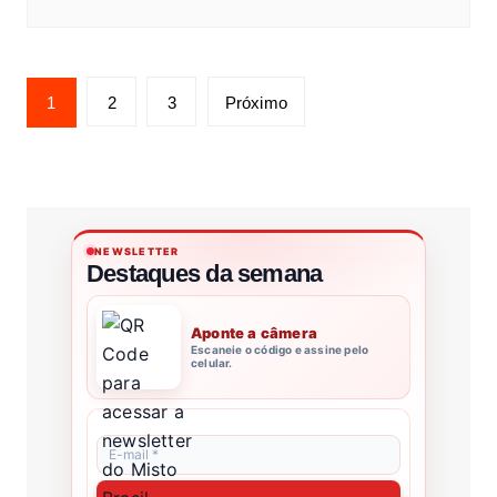
1
2
3
Próximo
NEWSLETTER
Destaques da semana
Aponte a câmera
Escaneie o código e assine pelo
celular.