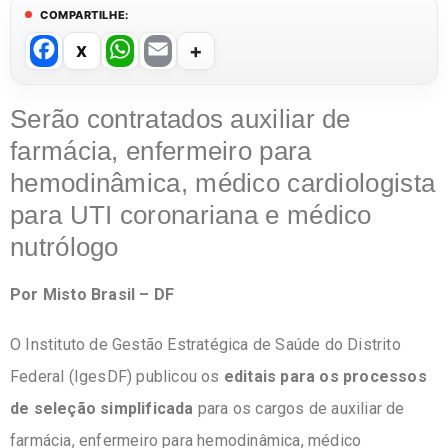
COMPARTILHE:
F
W
E
a
h
m
c
at
ail
Serão contratados auxiliar de
e
s
farmácia, enfermeiro para
b
A
hemodinâmica, médico cardiologista
o
p
para UTI coronariana e médico
o
p
nutrólogo
k
Por Misto Brasil – DF
O Instituto de Gestão Estratégica de Saúde do Distrito
Federal (IgesDF) publicou os
editais para os processos
de seleção simplificada
para os cargos de auxiliar de
farmácia, enfermeiro para hemodinâmica, médico