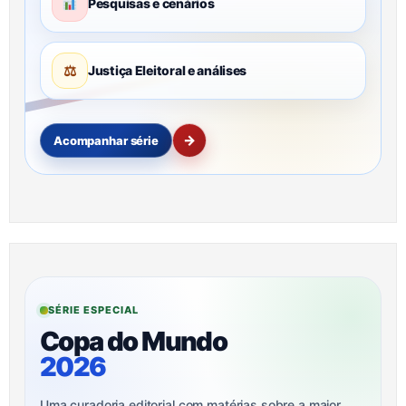
Pesquisas e cenários
⚖
Justiça Eleitoral e análises
→
Acompanhar série
SÉRIE ESPECIAL
Copa do Mundo
2026
Uma curadoria editorial com matérias sobre a maior