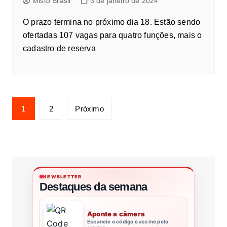
Misto Brasil
3 de janeiro de 2024
O prazo termina no próximo dia 18. Estão sendo
ofertadas 107 vagas para quatro funções, mais o
cadastro de reserva
1
2
Próximo
NEWSLETTER
Destaques da semana
Aponte a câmera
Escaneie o código e assine pelo