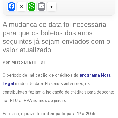
F
W
E
a
h
m
c
at
ail
A mudança de data foi necessária
e
s
para que os boletos dos anos
b
A
seguintes já sejam enviados com o
o
p
valor atualizado
o
p
Por Misto Brasil – DF
k
O período de
indicação de créditos do
programa Nota
Legal
mudou de data. Nos anos anteriores, os
contribuintes faziam a indicação de créditos para desconto
no IPTU e IPVA no mês de janeiro.
Este ano, o prazo foi
antecipado para 1º a 20 de