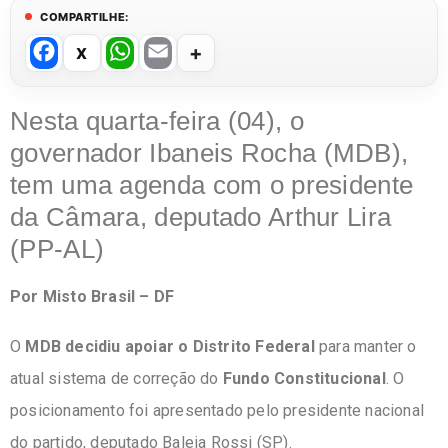
COMPARTILHE:
F
W
E
a
h
m
c
at
ail
Nesta quarta-feira (04), o
e
s
governador Ibaneis Rocha (MDB),
b
A
tem uma agenda com o presidente
o
p
da Câmara, deputado Arthur Lira
o
p
(PP-AL)
k
Por Misto Brasil – DF
O
MDB decidiu apoiar o Distrito Federal
para manter o
atual sistema de correção do
Fundo Constitucional
. O
posicionamento foi apresentado pelo presidente nacional
do partido, deputado Baleia Rossi (SP).