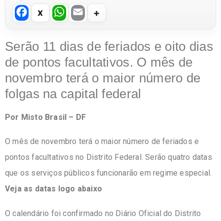
F
W
E
a
h
m
c
at
ail
Serão 11 dias de feriados e oito dias
e
s
de pontos facultativos. O mês de
b
A
novembro terá o maior número de
o
p
folgas na capital federal
o
p
Por Misto Brasil – DF
k
O mês de novembro terá o maior número de feriados e
pontos facultativos no Distrito Federal. Serão quatro datas
que os serviços públicos funcionarão em regime especial.
Veja as datas logo abaixo
O calendário foi confirmado no Diário Oficial do Distrito