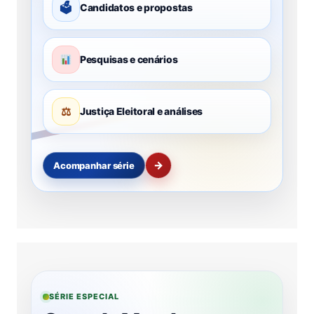
🗳
Candidatos e propostas
Pesquisas e cenários
⚖
Justiça Eleitoral e análises
→
Acompanhar série
SÉRIE ESPECIAL