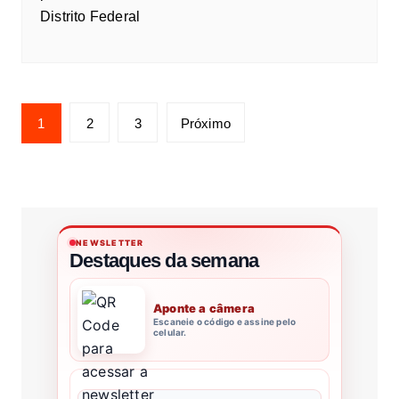
Distrito Federal
1
2
3
Próximo
NEWSLETTER
Destaques da semana
Aponte a câmera
Escaneie o código e assine pelo
celular.